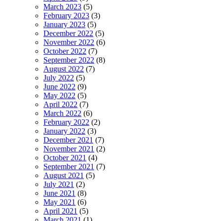
March 2023
(5)
February 2023
(3)
January 2023
(5)
December 2022
(5)
November 2022
(6)
October 2022
(7)
September 2022
(8)
August 2022
(7)
July 2022
(5)
June 2022
(9)
May 2022
(5)
April 2022
(7)
March 2022
(6)
February 2022
(2)
January 2022
(3)
December 2021
(7)
November 2021
(2)
October 2021
(4)
September 2021
(7)
August 2021
(5)
July 2021
(2)
June 2021
(8)
May 2021
(6)
April 2021
(5)
March 2021
(1)