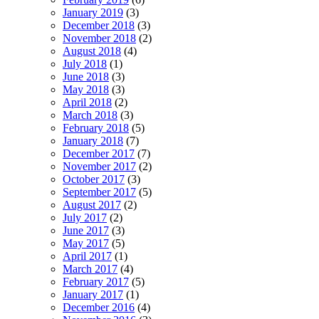
January 2019
(3)
December 2018
(3)
November 2018
(2)
August 2018
(4)
July 2018
(1)
June 2018
(3)
May 2018
(3)
April 2018
(2)
March 2018
(3)
February 2018
(5)
January 2018
(7)
December 2017
(7)
November 2017
(2)
October 2017
(3)
September 2017
(5)
August 2017
(2)
July 2017
(2)
June 2017
(3)
May 2017
(5)
April 2017
(1)
March 2017
(4)
February 2017
(5)
January 2017
(1)
December 2016
(4)