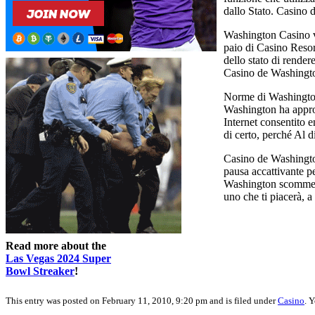
dallo Stato. Casino 
Washington Casino va
paio di Casino Resor
dello stato di rende
Casino de Washingt
Norme di Washington
Washington ha approv
Internet consentito 
di certo, perché Al d
Casino de Washington
pausa accattivante p
Washington scommessa
uno che ti piacerà, a
Read more about the
Las Vegas 2024 Super
Bowl Streaker
!
This entry was posted on February 11, 2010, 9:20 pm and is filed under
Casino
. 