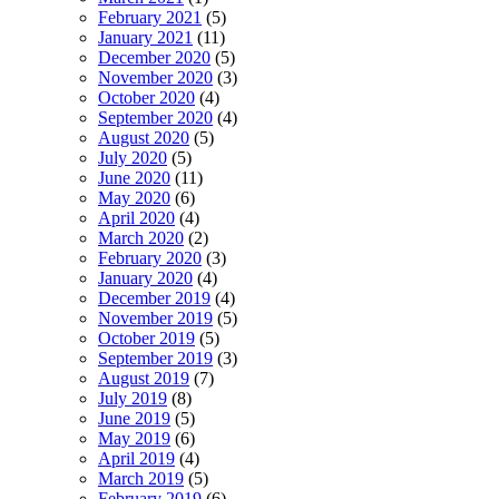
February 2021
(5)
January 2021
(11)
December 2020
(5)
November 2020
(3)
October 2020
(4)
September 2020
(4)
August 2020
(5)
July 2020
(5)
June 2020
(11)
May 2020
(6)
April 2020
(4)
March 2020
(2)
February 2020
(3)
January 2020
(4)
December 2019
(4)
November 2019
(5)
October 2019
(5)
September 2019
(3)
August 2019
(7)
July 2019
(8)
June 2019
(5)
May 2019
(6)
April 2019
(4)
March 2019
(5)
February 2019
(6)