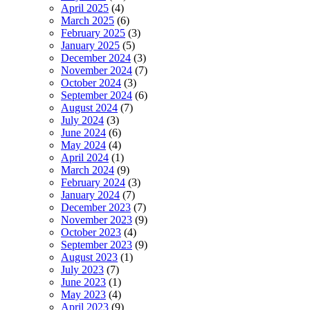
April 2025
(4)
March 2025
(6)
February 2025
(3)
January 2025
(5)
December 2024
(3)
November 2024
(7)
October 2024
(3)
September 2024
(6)
August 2024
(7)
July 2024
(3)
June 2024
(6)
May 2024
(4)
April 2024
(1)
March 2024
(9)
February 2024
(3)
January 2024
(7)
December 2023
(7)
November 2023
(9)
October 2023
(4)
September 2023
(9)
August 2023
(1)
July 2023
(7)
June 2023
(1)
May 2023
(4)
April 2023
(9)