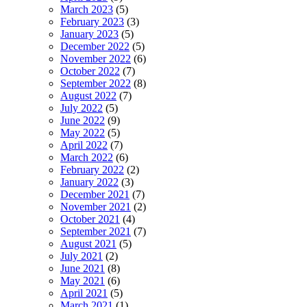
March 2023
(5)
February 2023
(3)
January 2023
(5)
December 2022
(5)
November 2022
(6)
October 2022
(7)
September 2022
(8)
August 2022
(7)
July 2022
(5)
June 2022
(9)
May 2022
(5)
April 2022
(7)
March 2022
(6)
February 2022
(2)
January 2022
(3)
December 2021
(7)
November 2021
(2)
October 2021
(4)
September 2021
(7)
August 2021
(5)
July 2021
(2)
June 2021
(8)
May 2021
(6)
April 2021
(5)
March 2021
(1)