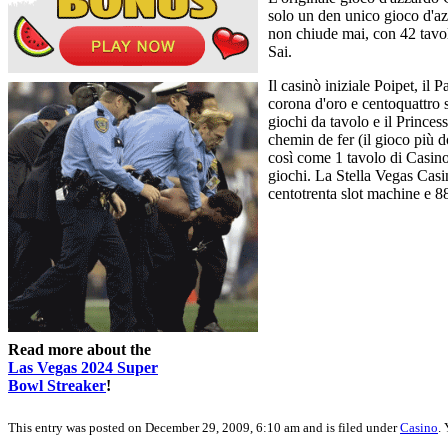
solo un den unico gioco d'azz
non chiude mai, con 42 tavol
Sai.
Il casinò iniziale Poipet, il
corona d'oro e centoquattro 
giochi da tavolo e il Princes
chemin de fer (il gioco più d
così come 1 tavolo di Casino
giochi. La Stella Vegas Casin
centotrenta slot machine e 88
Read more about the
Las Vegas 2024 Super
Bowl Streaker
!
This entry was posted on December 29, 2009, 6:10 am and is filed under
Casino
.