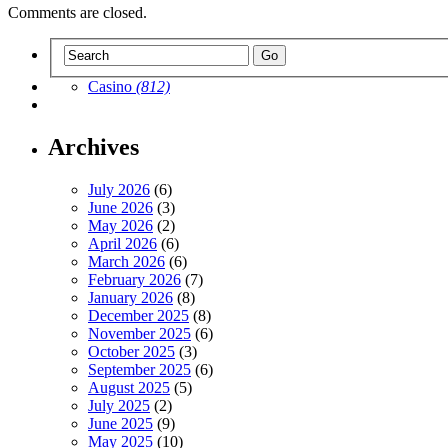
Comments are closed.
Casino
(812)
Archives
July 2026
(6)
June 2026
(3)
May 2026
(2)
April 2026
(6)
March 2026
(6)
February 2026
(7)
January 2026
(8)
December 2025
(8)
November 2025
(6)
October 2025
(3)
September 2025
(6)
August 2025
(5)
July 2025
(2)
June 2025
(9)
May 2025
(10)