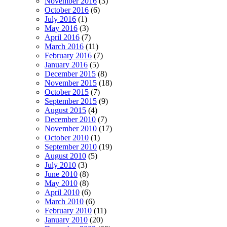
November 2016
(3)
October 2016
(6)
July 2016
(1)
May 2016
(3)
April 2016
(7)
March 2016
(11)
February 2016
(7)
January 2016
(5)
December 2015
(8)
November 2015
(18)
October 2015
(7)
September 2015
(9)
August 2015
(4)
December 2010
(7)
November 2010
(17)
October 2010
(1)
September 2010
(19)
August 2010
(5)
July 2010
(3)
June 2010
(8)
May 2010
(8)
April 2010
(6)
March 2010
(6)
February 2010
(11)
January 2010
(20)