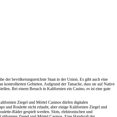
ihe der bevölkerungsreichste Staat in der Union. Es gibt auch eine
 kontrollierten Gebieten. Aufgrund der Tatsache, dass sie auf Native
ellen. Bei einem Besuch in Kalifornien ein Casino, es ist eine gute
alifornien Ziegel und Mörtel Casinos dürfen digitalen
ps und Roulette nicht erlaubt, aber einige Kalifornien Ziegel und
Roulette-Räder gespielt werden. Slots, elektronischen und
Kalifornien Ziegel und Mörtel Casinos. Eine Handvoll der