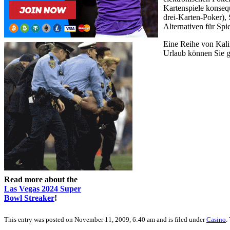
Kartenspiele konseq
drei-Karten-Poker),
Alternativen für Spi
Eine Reihe von Kali
Urlaub können Sie g
Read more about the
Las Vegas 2024 Super
Bowl Streaker
!
This entry was posted on November 11, 2009, 6:40 am and is filed under
Casino
.