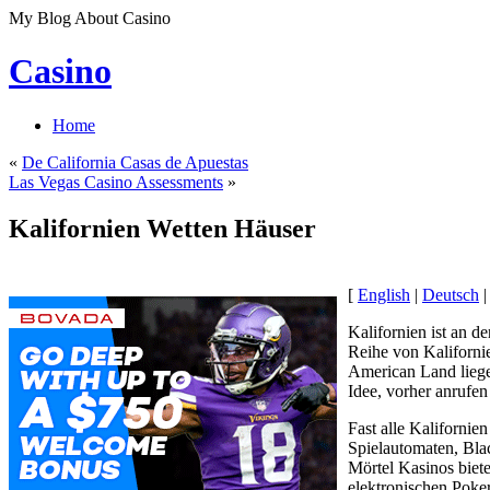
My Blog About Casino
Casino
Home
«
De California Casas de Apuestas
Las Vegas Casino Assessments
»
Kalifornien Wetten Häuser
[
English
|
Deutsch
Kalifornien ist an d
Reihe von Kalifornie
American Land liegen
Idee, vorher anrufe
Fast alle Kalifornie
Spielautomaten, Blac
Mörtel Kasinos biete
elektronischen Poker